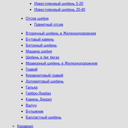
Известняковый щебень 5-20
Известняковый щебень 20-40
Отсев щебня
Гранитный отсев
Вторичный щебень в Железнодорожном
Бутовый камень
Бетонный щебень
Машина щебня
Щебень в биг бегах
Мраморный щебень в Железнодорожном
Гравий
Керамзитовый гравий
Доломитовый щебень
Галька
Габбро-Диабаз
Камень Диорит
Валун
Булыжник
Балластный щебень
Керамзит