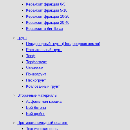
Керамзит фракции 0-5
Керамзит фракции 5-10
Керамзит фракции 10-20
Керамзит фракции 20-40
Керамзит в биг бегах
Грунт
Плодородный грунт (Плодородная земля)
Растительный грунт
Торф
Торфогрунт
Чернозем
Почвогрунт
Пескогрунт
Котлованный грунт
Вторичные материалы
Асфальтная крошка
Бой бетона
Бой щебня
Противогололедный реагент
Техническая соль