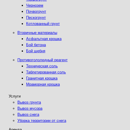
Чернозем
Почвогрунт
Пескогрунт
Котлованный грунт
Вторичные материалы
Асфальтная крошка
Бой бетона
Бой щебня
Противогололедный реагент
Техническая соль
Таблетированная соль
Гранитная крошка
Мраморная крошка
Услуги
Вывоз грунта
Вывоз мусора
Вывоз снега
Уборка территории от снега
Аренда