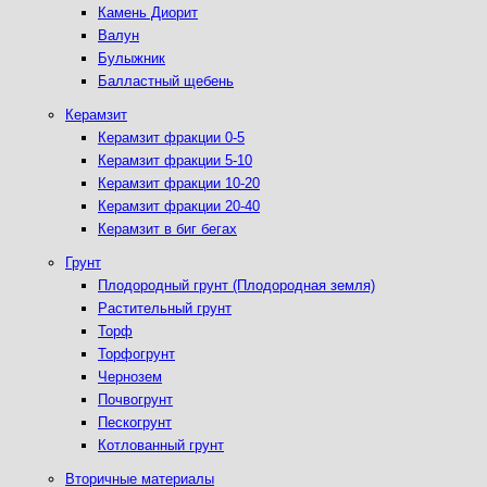
Камень Диорит
Валун
Булыжник
Балластный щебень
Керамзит
Керамзит фракции 0-5
Керамзит фракции 5-10
Керамзит фракции 10-20
Керамзит фракции 20-40
Керамзит в биг бегах
Грунт
Плодородный грунт (Плодородная земля)
Растительный грунт
Торф
Торфогрунт
Чернозем
Почвогрунт
Пескогрунт
Котлованный грунт
Вторичные материалы