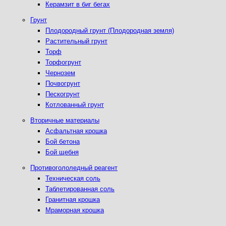
Керамзит в биг бегах
Грунт
Плодородный грунт (Плодородная земля)
Растительный грунт
Торф
Торфогрунт
Чернозем
Почвогрунт
Пескогрунт
Котлованный грунт
Вторичные материалы
Асфальтная крошка
Бой бетона
Бой щебня
Противогололедный реагент
Техническая соль
Таблетированная соль
Гранитная крошка
Мраморная крошка