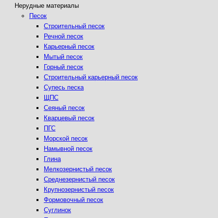
Нерудные материалы
Песок
Строительный песок
Речной песок
Карьерный песок
Мытый песок
Горный песок
Строительный карьерный песок
Супесь песка
ЩПС
Сеяный песок
Кварцевый песок
ПГС
Морской песок
Намывной песок
Глина
Мелкозернистый песок
Среднезернистый песок
Крупнозернистый песок
Формовочный песок
Суглинок