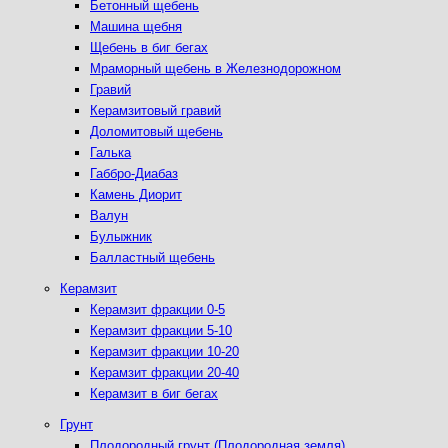
Бетонный щебень
Машина щебня
Щебень в биг бегах
Мраморный щебень в Железнодорожном
Гравий
Керамзитовый гравий
Доломитовый щебень
Галька
Габбро-Диабаз
Камень Диорит
Валун
Булыжник
Балластный щебень
Керамзит
Керамзит фракции 0-5
Керамзит фракции 5-10
Керамзит фракции 10-20
Керамзит фракции 20-40
Керамзит в биг бегах
Грунт
Плодородный грунт (Плодородная земля)