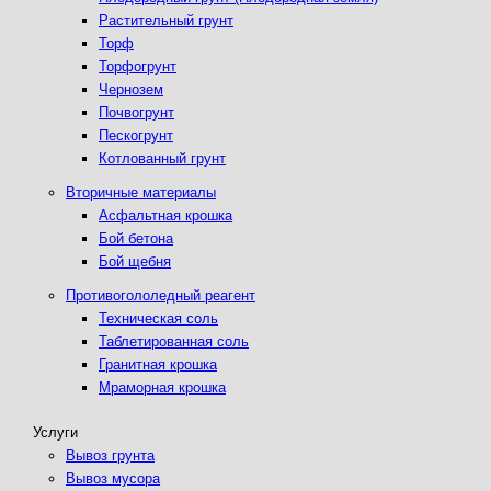
Растительный грунт
Торф
Торфогрунт
Чернозем
Почвогрунт
Пескогрунт
Котлованный грунт
Вторичные материалы
Асфальтная крошка
Бой бетона
Бой щебня
Противогололедный реагент
Техническая соль
Таблетированная соль
Гранитная крошка
Мраморная крошка
Услуги
Вывоз грунта
Вывоз мусора